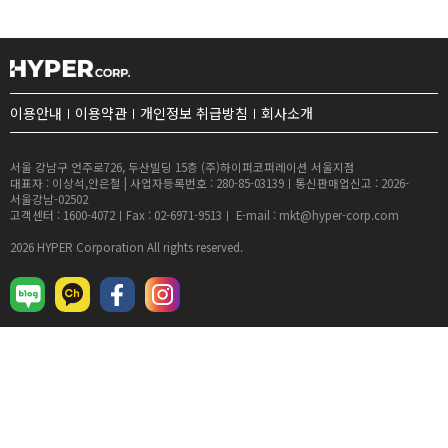
이용안내
이용약관
개인정보 취급방침
회사소개
서울 강남구 언주로726, 두산빌딩 15층 (주)하이퍼코퍼레이션 서울지점
대표자 : 이상석,안은철 | 사업자등록번호 : 280-85-03139ㅣ통신판매업신고 : 2026-
서울강남-02502
고객센터 : 1600-4072ㅣFax : 02-6971-9513ㅣ E-mail : mkt@hyper-corp.com