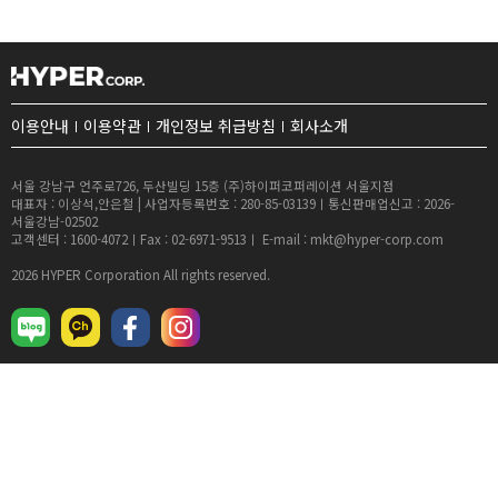
이용안내
이용약관
개인정보 취급방침
회사소개
서울 강남구 언주로726, 두산빌딩 15층 (주)하이퍼코퍼레이션 서울지점
대표자 : 이상석,안은철 | 사업자등록번호 : 280-85-03139ㅣ통신판매업신고 : 2026-
서울강남-02502
고객센터 : 1600-4072ㅣFax : 02-6971-9513ㅣ E-mail : mkt@hyper-corp.com