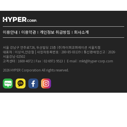
이용안내
이용약관
개인정보 취급방침
회사소개
서울 강남구 언주로726, 두산빌딩 15층 (주)하이퍼코퍼레이션 서울지점
대표자 : 이상석,안은철 | 사업자등록번호 : 280-85-03139ㅣ통신판매업신고 : 2026-
서울강남-02502
고객센터 : 1600-4072ㅣFax : 02-6971-9513ㅣ E-mail : mkt@hyper-corp.com