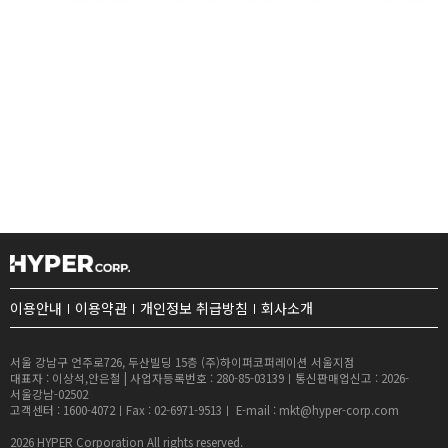
이용안내
이용약관
개인정보 취급방침
회사소개
서울 강남구 언주로726, 두산빌딩 15층 (주)하이퍼코퍼레이션 서울지점
대표자 : 이상석,안은철 | 사업자등록번호 : 280-85-03139ㅣ통신판매업신고 : 2026-
서울강남-02502
고객센터 : 1600-4072ㅣFax : 02-6971-9513ㅣ E-mail : mkt@hyper-corp.com