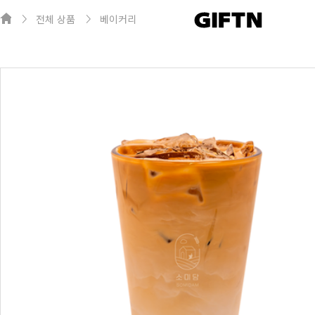
전체 상품
베이커리