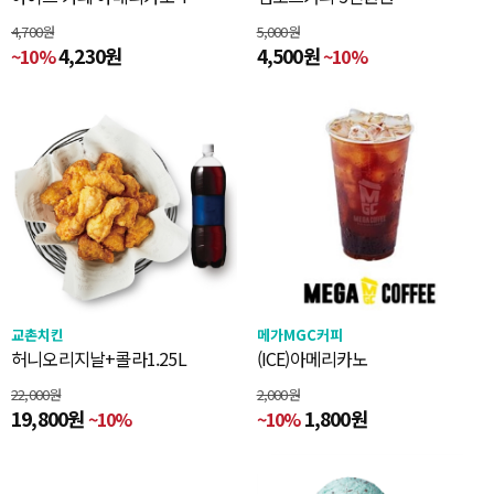
4,700원
5,000원
4,230원
4,500원
~10%
~10%
교촌치킨
메가MGC커피
허니오리지날+콜라1.25L
(ICE)아메리카노
22,000원
2,000원
19,800원
1,800원
~10%
~10%