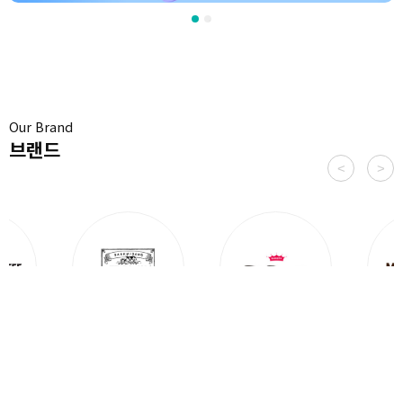
Our Brand
브랜드
백미당
폴 바셋
메