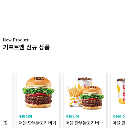
New Product
기프트엔 신규 상품
롯데리아
롯데리아
롯데리아
(R)
더블 한우불고기버거
더블 한우불고기버거
더블 한