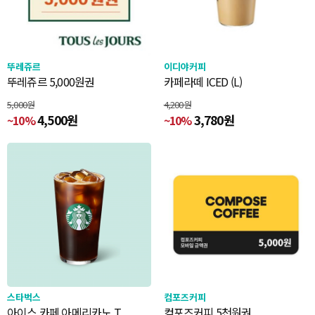
뚜레쥬르
이디야커피
뚜레쥬르 5,000원권
카페라떼 ICED (L)
5,000원
4,200원
4,500원
3,780원
~10%
~10%
스타벅스
컴포즈커피
아이스 카페 아메리카노 T
컴포즈커피 5천원권