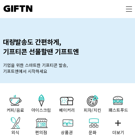
기프티콘 선물할땐 기프트엔
기업을 위한 스마트한 기프티콘 발송,
커피/음료
아이스크림
베이커리
피자/치킨
패스트푸드
외식
편의점
상품권
문화
더보기