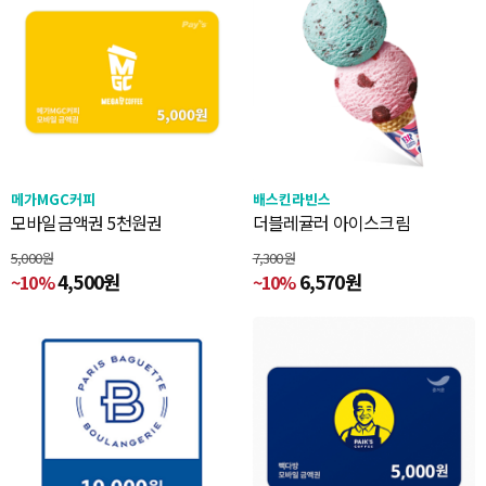
메가MGC커피
배스킨라빈스
모바일금액권 5천원권
더블레귤러 아이스크림
5,000원
7,300원
4,500원
6,570원
~10%
~10%